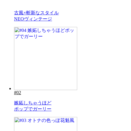
#01
古風×斬新なスタイル
NEOヴィンテージ
#02
嫉妬しちゃうほど
ポップでガーリー