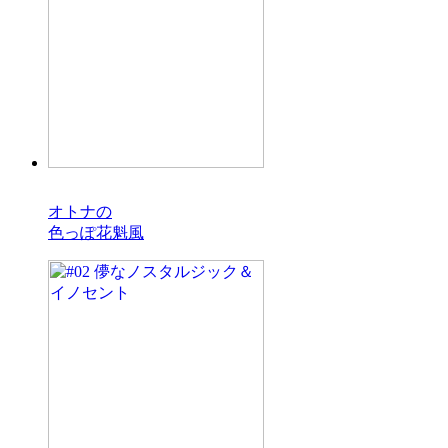
#03
オトナの
色っぽ花魁風