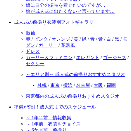
娘に自分の振袖を着せたいのですが…
娘が成人式に出たくないと言っています…
成人式の前撮り衣装別フォトギャラリー
振袖
赤
/
ピンク
/
オレンジ
/
黄
/
緑
/
青
/
紫
/
白
/
黒
/
モ
ダン
/
ガーリー
/
花魁風
ドレス
ガーリー＆フェミニン
/
エレガント
/
ゴージャス
/
セクシー
～エリア別～ 成人式の前撮りおすすめスタジオ
札幌
/
東京
/
横浜
/
名古屋
/
大阪
/
福岡
東京都内の成人式の前撮りおすすめスタジオ
準備が9割！成人式までのスケジュール
～ 1年半前 情報収集
～ 1年前 衣装をチョイス
～ 6か月前 前撮り