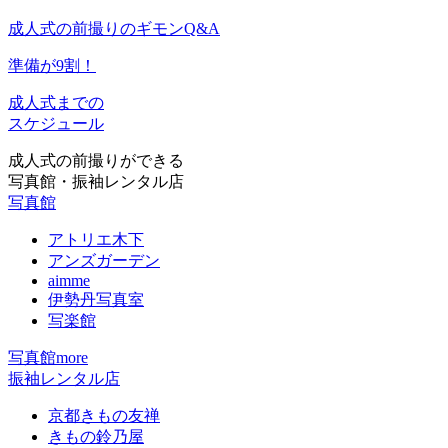
成人式の前撮りのギモン
Q&A
準備が9割！
成人式までの
スケジュール
成人式の前撮りができる
写真館・振袖レンタル店
写真館
アトリエ木下
アンズガーデン
aimme
伊勢丹写真室
写楽館
写真館more
振袖レンタル店
京都きもの友禅
きもの鈴乃屋