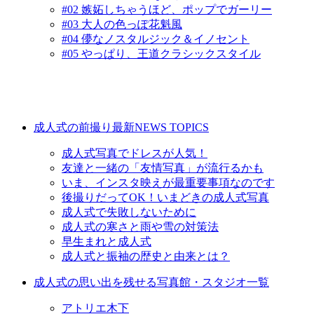
#02 嫉妬しちゃうほど、ポップでガーリー
#03 大人の色っぽ花魁風
#04 儚なノスタルジック＆イノセント
#05 やっぱり、王道クラシックスタイル
成人式の前撮り最新NEWS TOPICS
成人式写真でドレスが人気！
友達と一緒の「友情写真」が流行るかも
いま、インスタ映えが最重要事項なのです
後撮りだってOK！いまどきの成人式写真
成人式で失敗しないために
成人式の寒さと雨や雪の対策法
早生まれと成人式
成人式と振袖の歴史と由来とは？
成人式の思い出を残せる写真館・スタジオ一覧
アトリエ木下