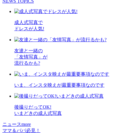
NEWS TOPICS
成人式写真で
ドレスが人気!
友達と一緒の
「友情写真」が
流行るかも?
いま、インスタ映えが最重要事項なのです
後撮りだってOK!
いまどきの成人式写真
ニュースmore
ママ＆パパ必見！