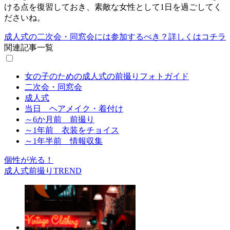
ける点を復習しておき、素敵な女性として1日を過ごしてく
ださいね。
成人式の二次会・同窓会には参加するべき？詳しくはコチラ
関連記事一覧
女の子のための成人式の前撮りフォトガイド
二次会・同窓会
成人式
当日 ヘアメイク・着付け
～6か月前 前撮り
～1年前 衣装をチョイス
～1年半前 情報収集
個性が光る！
成人式前撮りTREND